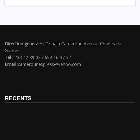
Direction generale :
Douala Cameroun Avenue Charles de
Gaulles
Tél
: 233 42 89 03 / 694 16 37 32
Email
:camerounexpress@yahoo.com
RECENTS