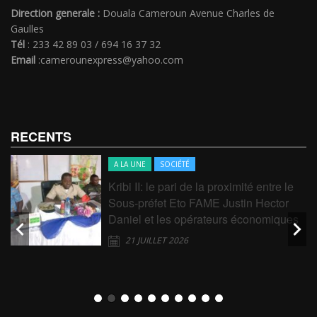
Direction generale :
Douala Cameroun Avenue Charles de
Gaulles
Tél
: 233 42 89 03 / 694 16 37 32
Email
:camerounexpress@yahoo.com
RECENTS
A LA UNE
SOCIÉTÉ
Kribi II: le pari de la proximité entre le
Sous-préfet Eto FAME Justin Hector
Daniel et les opérateurs économiques
21 JUILLET 2026