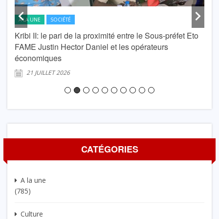
A LA UNE
SOCIÉTÉ
A L
Kribi II: le pari de la proximité entre le Sous-préfet Eto
krib
FAME Justin Hector Daniel et les opérateurs
Lond
économiques
2
21 JUILLET 2026
CATÉGORIES
A la une
(785)
Culture