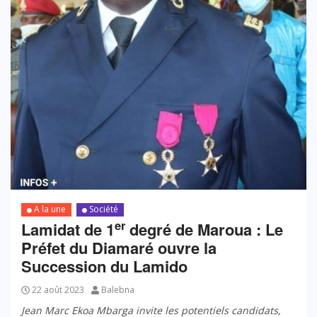
A la une
Société
er
Lamidat de 1
degré de Maroua : Le
Préfet du Diamaré ouvre la
Succession du Lamido
22 août 2023
Balebna
Jean Marc Ekoa Mbarga invite les potentiels candidats,