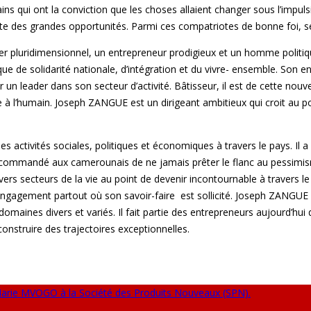
ins qui ont la conviction que les choses allaient changer sous l’impul
uite des grandes opportunités. Parmi ces compatriotes de bonne foi,
er pluridimensionnel, un entrepreneur prodigieux et un homme politi
tique de solidarité nationale, d’intégration et du vivre- ensemble. S
r un leader dans son secteur d’activité. Bâtisseur, il est de cette nou
le à l’humain. Joseph ZANGUE est un dirigeant ambitieux qui croit au 
les activités sociales, politiques et économiques à travers le pays. I
ommandé aux camerounais de ne jamais prêter le flanc au pessimisme, 
divers secteurs de la vie au point de devenir incontournable à traver
engagement partout où son savoir-faire est sollicité. Joseph ZANGUE 
omaines divers et variés. Il fait partie des entrepreneurs aujourd’hui
 construire des trajectoires exceptionnelles.
Marie MVOGO à la Société des Produits Nouveaux (SPN).