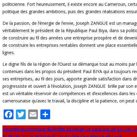
politicienne. Fort heureusement, il existe encore au Cameroun, certa
politique des grandes ambitions, puis des grandes réalisations ens
De la passion, de l’énergie de l’envie, Joseph ZANGUE est un manag
véritablement le président de la République Paul Biya, dans sa poli
de construire au fil des années une entreprise prospère et de deveni
de construire les entreprises rentables donnent une place essentiel
lignes.
Le digne fils de la région de l’Ouest se démarque tout au moins par 
contenues dans les propos du président Paul BIYA qui a toujours rec
ses entreprises, au fil des jours, apporte grande satisfaction dans 
progressiste et ouvert à l’évolution, Joseph ZANGUE brille par son 
est un véritable réservoir de compétences et d’excellences dans les d
camerounaise qu’avec le travail, la discipline et la patience, on peut
Facebook
Twitter
Email
Partager
Tournée économique du Préfet du Wouri: Le satisfecit de SYLYAC 
NDIKOMBUI Nigel Mingoh: Un modèle d’excellence africaine