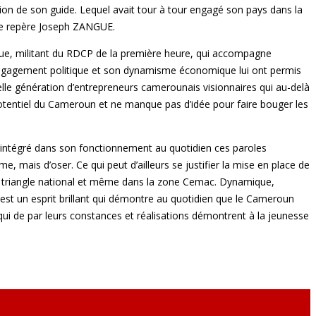
sion de son guide. Lequel avait tour à tour engagé son pays dans la
 se repère Joseph ZANGUE.
que, militant du RDCP de la première heure, qui accompagne
on engagement politique et son dynamisme économique lui ont permis
velle génération d’entrepreneurs camerounais visionnaires qui au-delà
potentiel du Cameroun et ne manque pas d’idée pour faire bouger les
l a intégré dans son fonctionnement au quotidien ces paroles
mais d’oser. Ce qui peut d’ailleurs se justifier la mise en place de
s le triangle national et même dans la zone Cemac. Dynamique,
est un esprit brillant qui démontre au quotidien que le Cameroun
 qui de par leurs constances et réalisations démontrent à la jeunesse