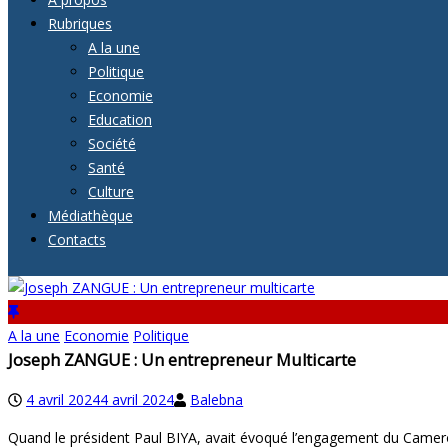
Rubriques
A la une
Politique
Economie
Education
Société
Santé
Culture
Médiathèque
Contacts
A la une
Economie
Politique
Joseph ZANGUE : Un entrepreneur Multicarte
4 avril 2024
4 avril 2024
Balebna
Quand le président Paul BIYA, avait évoqué l’engagement du Camerou