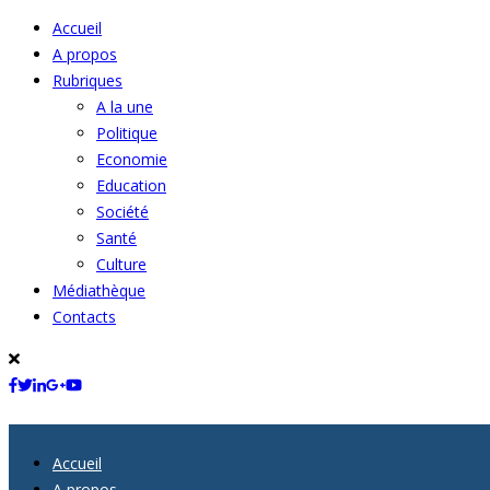
Accueil
A propos
Rubriques
A la une
Politique
Economie
Education
Société
Santé
Culture
Médiathèque
Contacts
Accueil
A propos