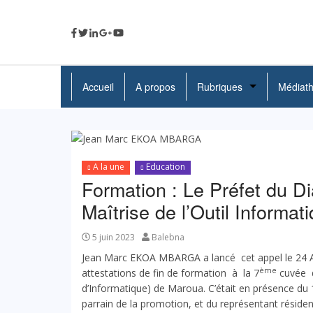
Accueil
A propos
Rubriques
Médiat
A La Une
Politique
A la une
Education
Economie
Formation : Le Préfet du D
Maîtrise de l’Outil Informat
Education
Société
5 juin 2023
Balebna
Jean Marc EKOA MBARGA a lancé cet appel le 24 Av
Santé
ème
attestations de fin de formation à la 7
cuvée du
d’Informatique) de Maroua. C’était en présence du 
Culture
parrain de la promotion, et du représentant rési