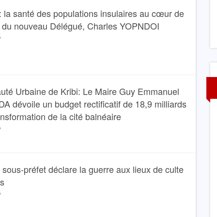
 la santé des populations insulaires au cœur de
e du nouveau Délégué, Charles YOPNDOI
6
té Urbaine de Kribi: Le Maire Guy Emmanuel
dévoile un budget rectificatif de 18,9 milliards
ansformation de la cité balnéaire
6
Le sous-préfet déclare la guerre aux lieux de culte
ns
6
A LA UNE
SOCIÉTÉ
e l’Hôpital
Kribi II: le pari de la proximité entre le Sous-