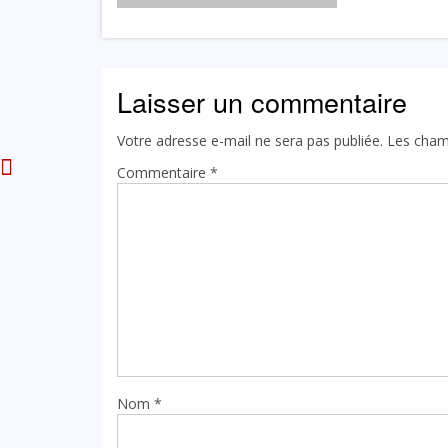
au service de Bange Bank
régional annexe de Kribi bient
1 AOÛT 2026
Laisser un commentaire
Votre adresse e-mail ne sera pas publiée.
Les cham
Commentaire
*
Nom
*