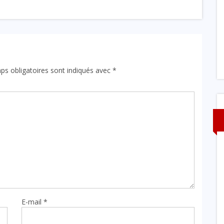
ôt renforcé
préfet Eto FAME Justin Hector Daniel et les
opérateurs économiques
21 JUILLET 2026
ps obligatoires sont indiqués avec
*
E-mail
*