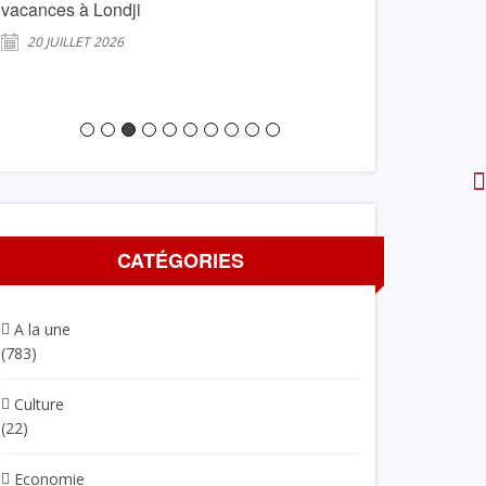
vacances à Londji
contre l’insalubr
d’ordures
20 JUILLET 2026
12 MARS 2026
CATÉGORIES
A la une
(783)
Culture
(22)
Economie