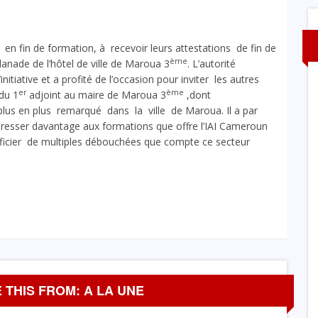
n fin de formation, à recevoir leurs attestations de fin de
ème
anade de l’hôtel de ville de Maroua 3
. L’autorité
initiative et a profité de l’occasion pour inviter les autres
er
ème
du 1
adjoint au maire de Maroua 3
,dont
lus en plus remarqué dans la ville de Maroua. Il a par
resser davantage aux formations que offre l’IAI Cameroun
énéficier de multiples débouchées que compte ce secteur
 THIS FROM: A LA UNE