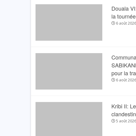
Douala VI:
la tourné
6 août 202
Communau
SABIKANDA 
pour la tr
6 août 202
Kribi II: 
clandesti
5 août 202
ONOMIE
A LA UNE
SANTÉ
vier EKOLO TSITSI : Un brillant
Santé: Le plateau technique d