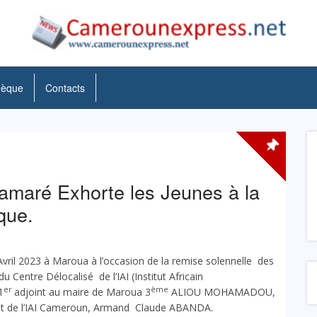
hèque
Contacts
iamaré Exhorte les Jeunes à la
ique.
ril 2023 à Maroua à l’occasion de la remise solennelle des
 Centre Délocalisé de l’IAI (Institut Africain
er
ème
1
adjoint au maire de Maroua 3
ALIOU MOHAMADOU,
dent de l’IAI Cameroun, Armand Claude ABANDA.