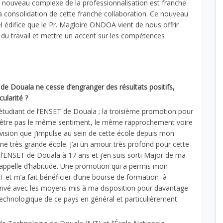
 le nouveau complexe de la professionnalisation est franche
la consolidation de cette franche collaboration. Ce nouveau
l édifice que le Pr. Magloire ONDOA vient de nous offrir
u travail et mettre un accent sur les compétences
 Douala ne cesse d’engranger des résultats positifs,
cularité ?
 étudiant de l’ENSET de Douala ; la troisième promotion pour
ut-être pas le même sentiment, le même rapprochement voire
vision que j’impulse au sein de cette école depuis mon
 une très grande école. J’ai un amour très profond pour cette
 à l’ENSET de Douala à 17 ans et j’en suis sorti Major de ma
pelle d’habitude. Une promotion qui a permis mon
 et m’a fait bénéficier d’une bourse de formation à
arrivé avec les moyens mis à ma disposition pour davantage
echnologique de ce pays en général et particulièrement