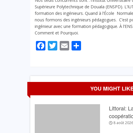
Nos seuls concurrents sont : l’Institut Universitair
Supérieure Polytechnique de Douala (ENSPD). L’IUT
formation des ingénieurs. Quand à l’École Norma
nous formons des ingénieurs pédagogues. C’est pou
ingénieur avec une formation pédagogique. À l’ENS
Comment et Pourquoi.
Facebook
Twitter
Email
Partager
YOU MIGHT LIKE
Littoral: 
coopérati
8 août 202