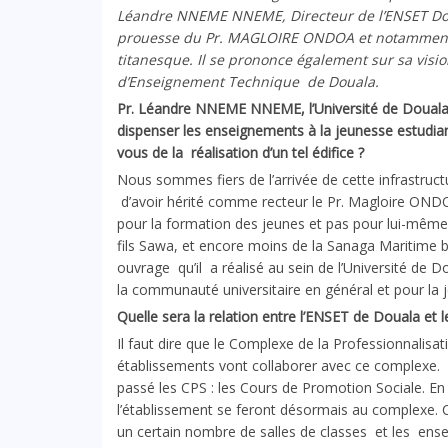
L
é
andre NNEME NNEME, Directeur de l’ENSET Dou
prouesse du Pr. MAGLOIRE ONDOA et notamment s
titanesque. Il se prononce également sur sa visi
d’Enseignement Technique de Douala.
Pr. Léandre NNEME NNEME, l’Université de Douala 
dispenser les enseignements à la jeunesse estudia
vous de la réalisation d’un tel édifice ?
Nous sommes fiers de l’arrivée de cette infrastr
d’avoir hérité comme recteur le Pr. Magloire ONDOA
pour la formation des jeunes et pas pour lui-même.
fils Sawa, et encore moins de la Sanaga Maritime bre
ouvrage qu’il a réalisé au sein de l’Université de Do
la communauté universitaire en général et pour la j
Quelle sera la relation entre l’ENSET de
Douala
et l
Il faut dire que le Complexe de la Professionnalisa
établissements vont collaborer avec ce complexe. En
passé les CPS : les Cours de Promotion Sociale. En 
l’établissement se feront désormais au complexe. C
un certain nombre de salles de classes et les en