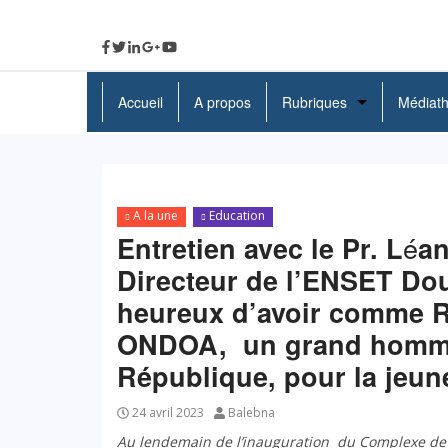
Accueil
A propos
Rubriques
Médiat
A La Une
Politique
A la une
Education
Economie
é
Entretien avec le Pr. L
a
Directeur de l’ENSET Do
Education
heureux d’avoir comme Re
Société
ONDOA, un grand homme 
Santé
République, pour la jeu
Culture
24 avril 2023
Balebna
Au lendemain de l’inauguration du Complexe de la