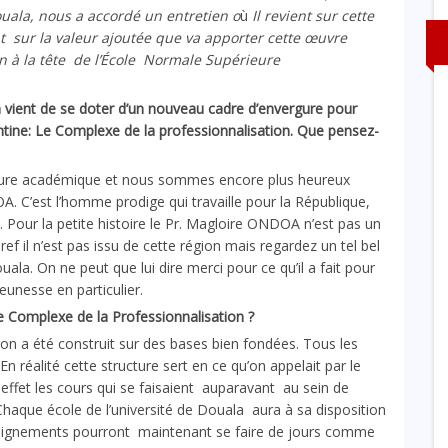
ala, nous a accordé un entretien o
ù
Il revient sur cette
ur la valeur ajoutée que va apporter cette œuvre
on à la tête de l’École Normale Supérieure
vient de se doter d’un nouveau cadre d’envergure pour
ntine: Le Complexe de la professionnalisation. Que pensez-
ucture académique et nous sommes encore plus heureux
. C’est l’homme prodige qui travaille pour la République,
 Pour la petite histoire le Pr. Magloire ONDOA n’est pas un
f il n’est pas issu de cette région mais regardez un tel bel
uala. On ne peut que lui dire merci pour ce qu’il a fait pour
eunesse en particulier.
e Complexe de la Professionnalisation ?
tion a été construit sur des bases bien fondées. Tous les
 réalité cette structure sert en ce qu’on appelait par le
effet les cours qui se faisaient auparavant au sein de
haque école de l’université de Douala aura à sa disposition
seignements pourront maintenant se faire de jours comme