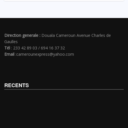
Direction generale :
Douala Cameroun Avenue Charles de
Gaulles
Tél
: 233 42 89 03 / 694 16 37 32
Email
:camerounexpress@yahoo.com
RECENTS