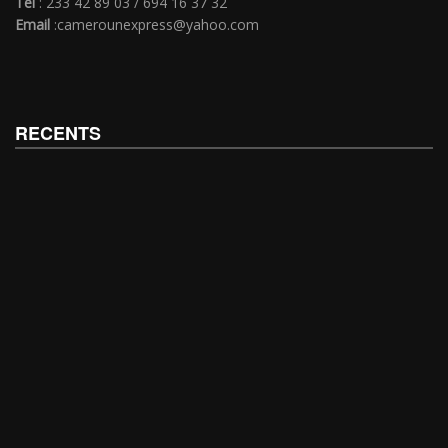
Tél
: 233 42 89 03 / 694 16 37 32
Email
:camerounexpress@yahoo.com
RECENTS